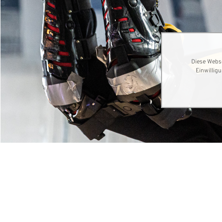
Diese Webse
Einwillig
© elmar.pics