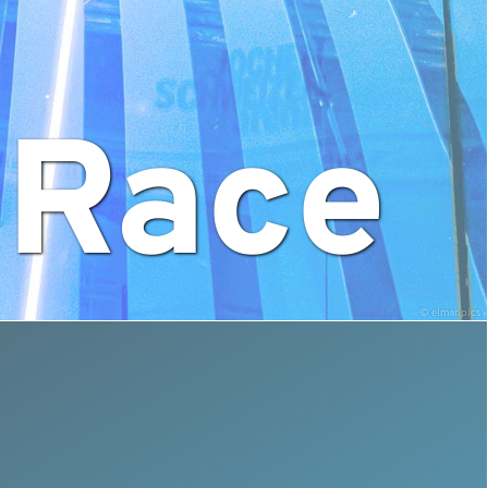
 Race
© elmar.pics