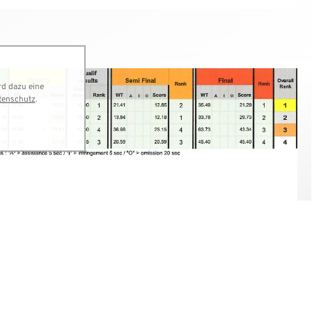
rd dazu eine
tenschutz
.