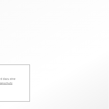
rd dazu eine
tenschutz
.